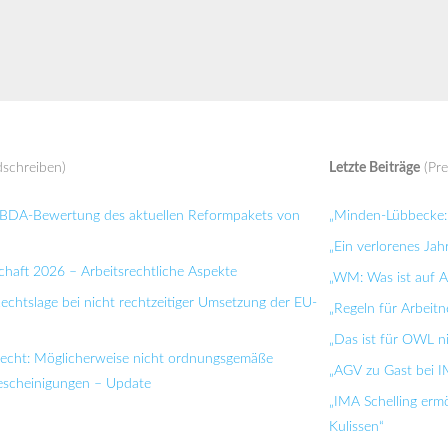
schreiben)
Letzte Beiträge
(Pre
: BDA-Bewertung des aktuellen Reformpakets von
„Minden-Lübbecke: 
„Ein verlorenes Jah
chaft 2026 – Arbeitsrechtliche Aspekte
„WM: Was ist auf Ar
Rechtslage bei nicht rechtzeitiger Umsetzung der EU-
„Regeln für Arbei
„Das ist für OWL n
recht: Möglicherweise nicht ordnungsgemäße
„AGV zu Gast bei I
bescheinigungen – Update
„IMA Schelling ermö
Kulissen“