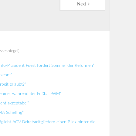
Next
ssespiegel)
ifo-Präsident Fuest fordert Sommer der Reformen“
rzehnt“
beit erlaubt?“
tnehmer während der Fußball-WM“
icht akzeptabel“
MA Schelling“
glicht AGV Beiratsmitgliedern einen Blick hinter die