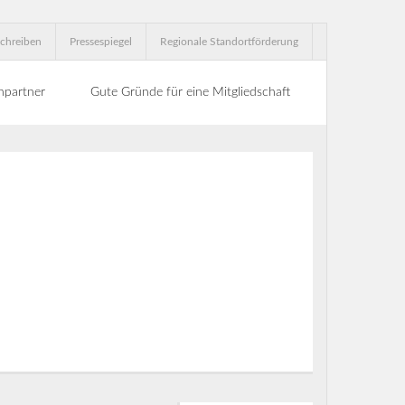
chreiben
Pressespiegel
Regionale Standortförderung
hpartner
Gute Gründe für eine Mitgliedschaft