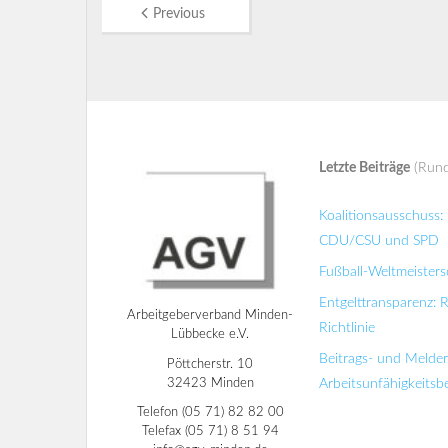
Previous
Letzte Beiträge
(Rund
Koalitionsausschuss
CDU/CSU und SPD
Fußball-Weltmeisters
Entgelttransparenz: 
Arbeitgeberverband Minden-
Richtlinie
Lübbecke e.V.
Beitrags- und Melde
Pöttcherstr. 10
32423 Minden
Arbeitsunfähigkeits
Telefon (05 71) 82 82 00
Telefax (05 71) 8 51 94