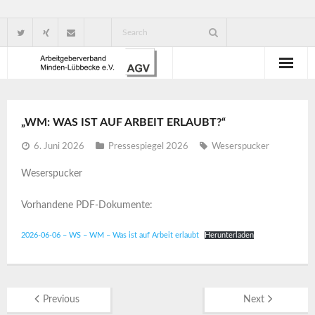
Wir über uns
„WM: WAS IST AUF ARBEIT ERLAUBT?“
Verbandsorganisation
6. Juni 2026
Pressespiegel 2026
Weserspucker
Ansprechpartner
Weserspucker
Gute Gründe für eine Mitgliedschaft
Vorhandene PDF-Dokumente:
2026-06-06 – WS – WM – Was ist auf Arbeit erlaubt
Herunterladen
Previous
Next