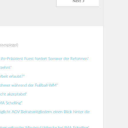
Next
ssespiegel)
ifo-Präsident Fuest fordert Sommer der Reformen“
rzehnt“
beit erlaubt?“
tnehmer während der Fußball-WM“
icht akzeptabel“
MA Schelling“
glicht AGV Beiratsmitgliedern einen Blick hinter die