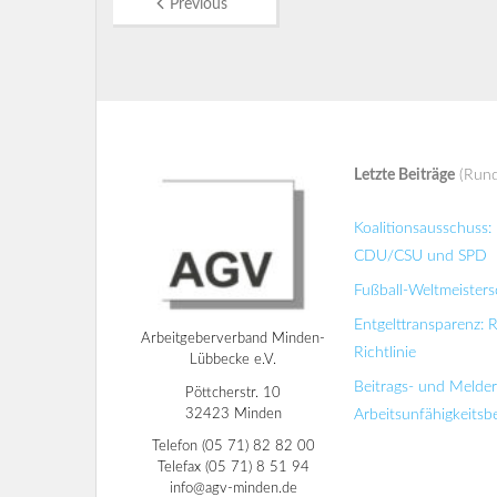
Previous
Letzte Beiträge
(Rund
Koalitionsausschuss
CDU/CSU und SPD
Fußball-Weltmeisters
Entgelttransparenz: 
Arbeitgeberverband Minden-
Richtlinie
Lübbecke e.V.
Beitrags- und Melde
Pöttcherstr. 10
32423 Minden
Arbeitsunfähigkeits
Telefon (05 71) 82 82 00
Telefax (05 71) 8 51 94
info@agv-minden.de