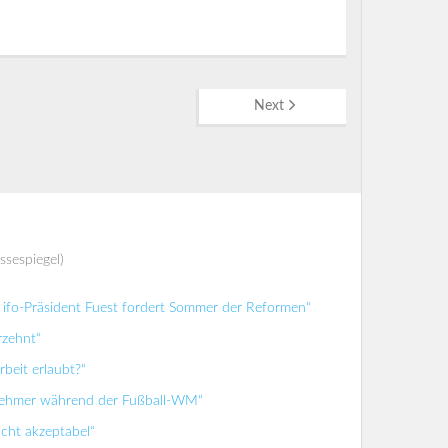
Next
ssespiegel)
ifo-Präsident Fuest fordert Sommer der Reformen“
rzehnt“
beit erlaubt?“
tnehmer während der Fußball-WM“
icht akzeptabel“