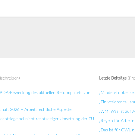
schreiben)
Letzte Beiträge
(Pre
: BDA-Bewertung des aktuellen Reformpakets von
„Minden-Lübbecke: 
„Ein verlorenes Jah
chaft 2026 – Arbeitsrechtliche Aspekte
„WM: Was ist auf Ar
Rechtslage bei nicht rechtzeitiger Umsetzung der EU-
„Regeln für Arbei
„Das ist für OWL n