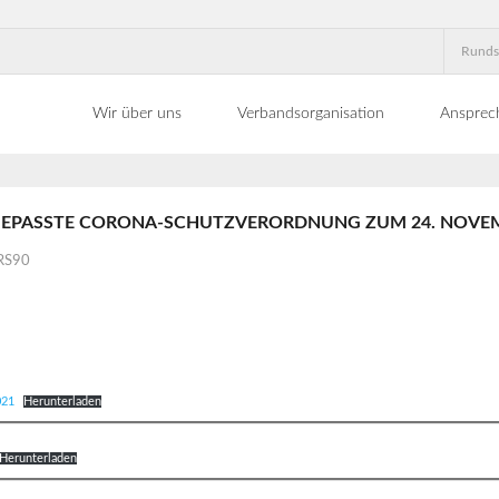
Runds
Wir über uns
Verbandsorganisation
Ansprec
GEPASSTE CORONA-SCHUTZVERORDNUNG ZUM 24. NOVEM
RS90
021
Herunterladen
Herunterladen