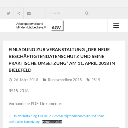
Wir über uns
EINLADUNG ZUR VERANSTALTUNG „DER NEUE
Verbandsorganisation
BESCHÄFTIGTENDATENSCHUTZ UND SEINE
PRAKTISCHE UMSETZUNG“ AM 11. APRIL 2018 IN
Ansprechpartner
BIELEFELD
Gute Gründe für eine Mitgliedschaft
26. März 2018
Rundschreiben 2018
RS15
RS15-2018
Vorhandene PDF-Dokumente:
RS-15-Veranstaltung-Der-neue-Beschaeftigtendatenschutz-und-seine-
praktische-Umsetzung
Herunterladen