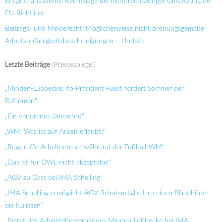
Entgelttransparenz: Rechtslage bei nicht rechtzeitiger Umsetzung der
EU-Richtlinie
Beitrags- und Melderecht: Möglicherweise nicht ordnungsgemäße
Arbeitsunfähigkeitsbescheinigungen – Update
Letzte Beiträge
(Pressespiegel)
„Minden-Lübbecke: ifo-Präsident Fuest fordert Sommer der
Reformen“
„Ein verlorenes Jahrzehnt“
„WM: Was ist auf Arbeit erlaubt?“
„Regeln für Arbeitnehmer während der Fußball-WM“
„Das ist für OWL nicht akzeptabel“
„AGV zu Gast bei IMA Schelling“
„IMA Schelling ermöglicht AGV Beiratsmitgliedern einen Blick hinter
die Kulissen“
„Beirat des Arbeitgeberverbandes Minden-Lübbecke bei IMA