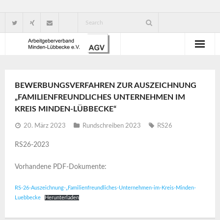
Wir über uns
BEWERBUNGSVERFAHREN ZUR AUSZEICHNUNG
Verbandsorganisation
„FAMILIENFREUNDLICHES UNTERNEHMEN IM
KREIS MINDEN-LÜBBECKE“
Ansprechpartner
20. März 2023
Rundschreiben 2023
RS26
Gute Gründe für eine Mitgliedschaft
RS26-2023
Vorhandene PDF-Dokumente:
RS-26-Auszeichnung-„Familienfreundliches-Unternehmen-im-Kreis-Minden-
Luebbecke
Herunterladen