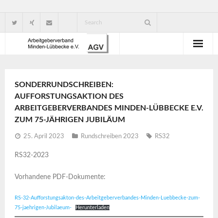
Wir über uns
SONDERRUNDSCHREIBEN:
Verbandsorganisation
AUFFORSTUNGSAKTION DES
ARBEITGEBERVERBANDES MINDEN-LÜBBECKE E.V.
Ansprechpartner
ZUM 75-JÄHRIGEN JUBILÄUM
Gute Gründe für eine Mitgliedschaft
25. April 2023
Rundschreiben 2023
RS32
RS32-2023
Vorhandene PDF-Dokumente:
RS-32-Aufforstungsakton-des-Arbeitgeberverbandes-Minden-Luebbecke-zum-
75-jaehrigen-Jubilaeum-
Herunterladen