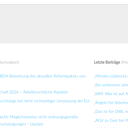
schreiben)
Letzte Beiträge
(Pre
: BDA-Bewertung des aktuellen Reformpakets von
„Minden-Lübbecke: 
„Ein verlorenes Jah
chaft 2026 – Arbeitsrechtliche Aspekte
„WM: Was ist auf Ar
Rechtslage bei nicht rechtzeitiger Umsetzung der EU-
„Regeln für Arbei
„Das ist für OWL n
recht: Möglicherweise nicht ordnungsgemäße
„AGV zu Gast bei I
bescheinigungen – Update