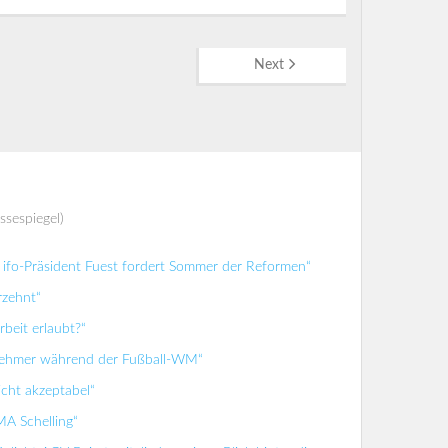
Next
ssespiegel)
ifo-Präsident Fuest fordert Sommer der Reformen“
rzehnt“
beit erlaubt?“
tnehmer während der Fußball-WM“
icht akzeptabel“
MA Schelling“