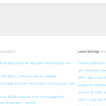
schreiben)
Letzte Beiträge
(Pre
: BDA-Bewertung des aktuellen Reformpakets von
„Minden-Lübbecke: 
„Ein verlorenes Jah
chaft 2026 – Arbeitsrechtliche Aspekte
„WM: Was ist auf Ar
Rechtslage bei nicht rechtzeitiger Umsetzung der EU-
„Regeln für Arbei
„Das ist für OWL n
recht: Möglicherweise nicht ordnungsgemäße
„AGV zu Gast bei I
bescheinigungen – Update