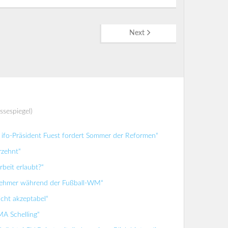
Next
ssespiegel)
ifo-Präsident Fuest fordert Sommer der Reformen“
rzehnt“
beit erlaubt?“
tnehmer während der Fußball-WM“
icht akzeptabel“
MA Schelling“