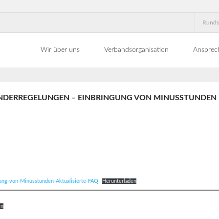
Runds
Wir über uns
Verbandsorganisation
Ansprec
NDERREGELUNGEN – EINBRINGUNG VON MINUSSTUNDEN –
gung-von-Minusstunden-Aktualisierte-FAQ
Herunterladen
en