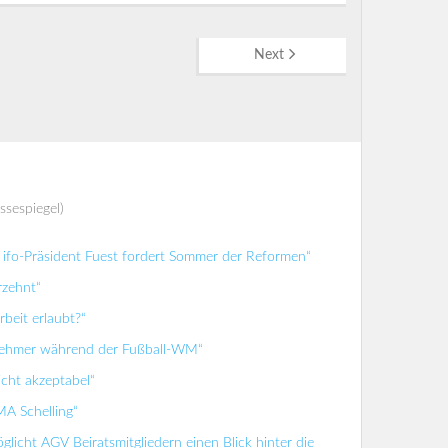
Next
ssespiegel)
ifo-Präsident Fuest fordert Sommer der Reformen“
rzehnt“
beit erlaubt?“
tnehmer während der Fußball-WM“
icht akzeptabel“
MA Schelling“
glicht AGV Beiratsmitgliedern einen Blick hinter die