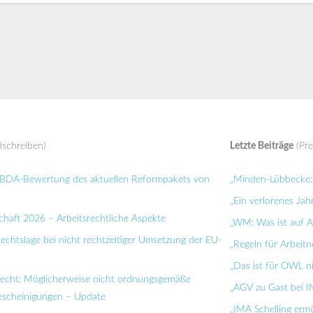
schreiben)
Letzte Beiträge
(Pre
: BDA-Bewertung des aktuellen Reformpakets von
„Minden-Lübbecke: 
„Ein verlorenes Jah
chaft 2026 – Arbeitsrechtliche Aspekte
„WM: Was ist auf Ar
Rechtslage bei nicht rechtzeitiger Umsetzung der EU-
„Regeln für Arbei
„Das ist für OWL n
recht: Möglicherweise nicht ordnungsgemäße
„AGV zu Gast bei I
bescheinigungen – Update
„IMA Schelling ermö