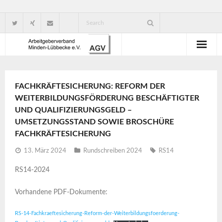
Wir über uns
FACHKRÄFTESICHERUNG: REFORM DER
Verbandsorganisation
WEITERBILDUNGSFÖRDERUNG BESCHÄFTIGTER
UND QUALIFIZIERUNGSGELD –
Ansprechpartner
UMSETZUNGSSTAND SOWIE BROSCHÜRE
FACHKRÄFTESICHERUNG
Gute Gründe für eine Mitgliedschaft
13. März 2024
Rundschreiben 2024
RS14
RS14-2024
Vorhandene PDF-Dokumente:
RS-14-Fachkraeftesicherung-Reform-der-Weiterbildungsfoerderung-