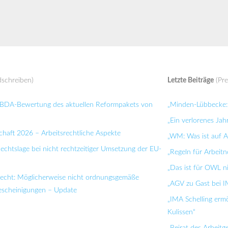
schreiben)
Letzte Beiträge
(Pre
: BDA-Bewertung des aktuellen Reformpakets von
„Minden-Lübbecke: 
„Ein verlorenes Jah
chaft 2026 – Arbeitsrechtliche Aspekte
„WM: Was ist auf Ar
Rechtslage bei nicht rechtzeitiger Umsetzung der EU-
„Regeln für Arbei
„Das ist für OWL n
recht: Möglicherweise nicht ordnungsgemäße
„AGV zu Gast bei I
bescheinigungen – Update
„IMA Schelling ermö
Kulissen“