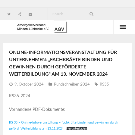
Wir über uns
ONLINE-INFORMATIONSVERANSTALTUNG FÜR
Verbandsorganisation
UNTERNEHMEN: „FACHKRÄFTE BINDEN UND
GEWINNEN DURCH GEFÖRDERTE
Ansprechpartner
WEITERBILDUNG“ AM 13. NOVEMBER 2024
Gute Gründe für eine Mitgliedschaft
9. Oktober 2024
Rundschreiben 2024
RS35
RS35-2024
Vorhandene PDF-Dokumente:
RS 35 – Online-Infoveranstaltung – Fachkräfte binden und gewinnen durch
geförd. Weiterbildung am 13.11.2024
Herunterladen