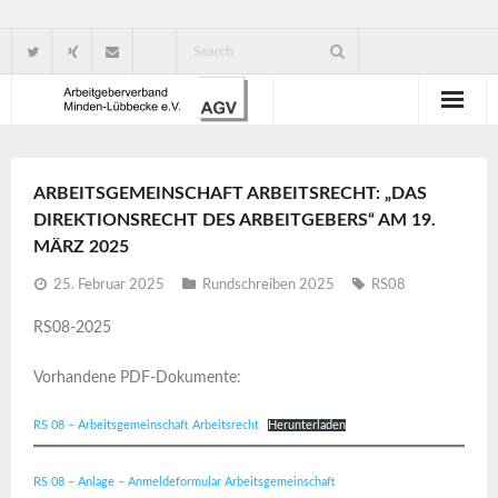
Wir über uns
ARBEITSGEMEINSCHAFT ARBEITSRECHT: „DAS
Verbandsorganisation
DIREKTIONSRECHT DES ARBEITGEBERS“ AM 19.
MÄRZ 2025
Ansprechpartner
25. Februar 2025
Rundschreiben 2025
RS08
Gute Gründe für eine Mitgliedschaft
RS08-2025
Vorhandene PDF-Dokumente:
RS 08 – Arbeitsgemeinschaft Arbeitsrecht
Herunterladen
RS 08 – Anlage – Anmeldeformular Arbeitsgemeinschaft