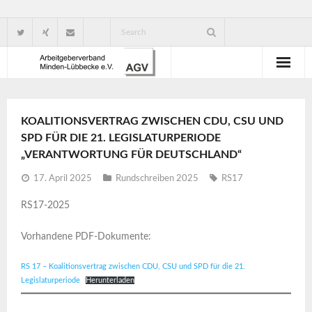
Wir über uns
KOALITIONSVERTRAG ZWISCHEN CDU, CSU UND
Verbandsorganisation
SPD FÜR DIE 21. LEGISLATURPERIODE
„VERANTWORTUNG FÜR DEUTSCHLAND“
Ansprechpartner
17. April 2025
Rundschreiben 2025
RS17
Gute Gründe für eine Mitgliedschaft
RS17-2025
Vorhandene PDF-Dokumente:
RS 17 – Koalitionsvertrag zwischen CDU, CSU und SPD für die 21.
Legislaturperiode
Herunterladen