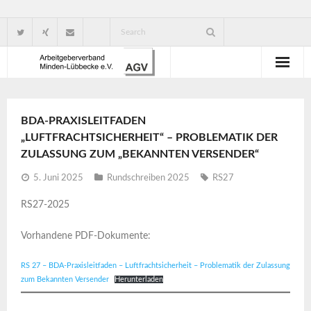
Wir über uns
BDA-PRAXISLEITFADEN
Verbandsorganisation
„LUFTFRACHTSICHERHEIT“ – PROBLEMATIK DER
ZULASSUNG ZUM „BEKANNTEN VERSENDER“
Ansprechpartner
5. Juni 2025
Rundschreiben 2025
RS27
Gute Gründe für eine Mitgliedschaft
RS27-2025
Vorhandene PDF-Dokumente:
RS 27 – BDA-Praxisleitfaden – Luftfrachtsicherheit – Problematik der Zulassung
zum Bekannten Versender
Herunterladen