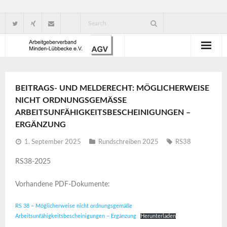
Wir über uns
BEITRAGS- UND MELDERECHT: MÖGLICHERWEISE
Verbandsorganisation
NICHT ORDNUNGSGEMÄSSE A
RBEITSUNFÄHIGKEITSBESCHEINIGUNGEN – E
Ansprechpartner
RGÄNZUNG
Gute Gründe für eine Mitgliedschaft
1. September 2025
Rundschreiben 2025
RS38
RS38-2025
Vorhandene PDF-Dokumente:
RS 38 – Möglicherweise nicht ordnungsgemäße
Arbeitsunfähigkeitsbescheinigungen – Ergänzung
Herunterladen