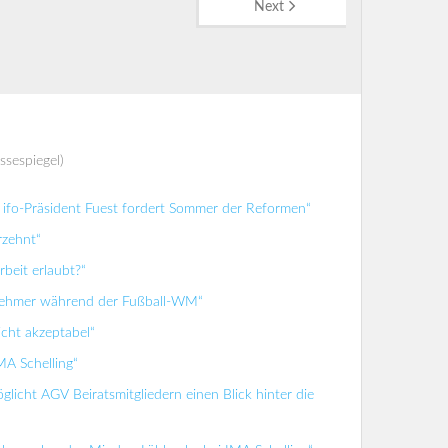
Next
ssespiegel)
ifo-Präsident Fuest fordert Sommer der Reformen“
rzehnt“
beit erlaubt?“
tnehmer während der Fußball-WM“
icht akzeptabel“
MA Schelling“
glicht AGV Beiratsmitgliedern einen Blick hinter die