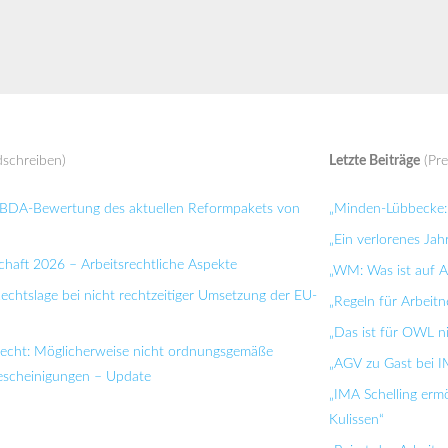
schreiben)
Letzte Beiträge
(Pre
: BDA-Bewertung des aktuellen Reformpakets von
„Minden-Lübbecke: 
„Ein verlorenes Jah
chaft 2026 – Arbeitsrechtliche Aspekte
„WM: Was ist auf Ar
Rechtslage bei nicht rechtzeitiger Umsetzung der EU-
„Regeln für Arbei
„Das ist für OWL n
recht: Möglicherweise nicht ordnungsgemäße
„AGV zu Gast bei I
bescheinigungen – Update
„IMA Schelling ermö
Kulissen“