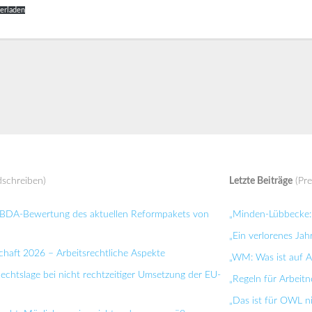
erladen
schreiben)
Letzte Beiträge
(Pre
: BDA-Bewertung des aktuellen Reformpakets von
„Minden-Lübbecke: 
„Ein verlorenes Jah
chaft 2026 – Arbeitsrechtliche Aspekte
„WM: Was ist auf Ar
Rechtslage bei nicht rechtzeitiger Umsetzung der EU-
„Regeln für Arbei
„Das ist für OWL n