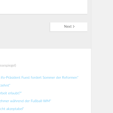
Next
ssespiegel)
ifo-Präsident Fuest fordert Sommer der Reformen“
rzehnt“
beit erlaubt?“
tnehmer während der Fußball-WM“
icht akzeptabel“