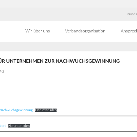
Runds
Wir über uns
Verbandsorganisation
Ansprec
 FÜR UNTERNEHMEN ZUR NACHWUCHSGEWINNUNG
43
r Nachwuchsgewinnung
Herunterladen
iert
Herunterladen