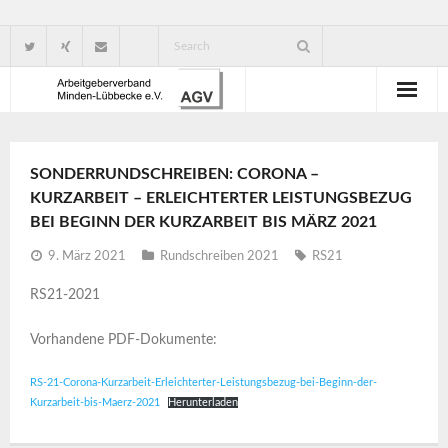
Wir über uns
SONDERRUNDSCHREIBEN: CORONA –
Verbandsorganisation
KURZARBEIT – ERLEICHTERTER LEISTUNGSBEZUG
BEI BEGINN DER KURZARBEIT BIS MÄRZ 2021
Ansprechpartner
9. März 2021
Rundschreiben 2021
RS21
Gute Gründe für eine Mitgliedschaft
RS21-2021
Vorhandene PDF-Dokumente:
RS-21-Corona-Kurzarbeit-Erleichterter-Leistungsbezug-bei-Beginn-der-
Kurzarbeit-bis-Maerz-2021
Herunterladen