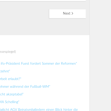
Next
ssespiegel)
ifo-Präsident Fuest fordert Sommer der Reformen“
rzehnt“
beit erlaubt?“
tnehmer während der Fußball-WM“
icht akzeptabel“
MA Schelling“
glicht AGV Beiratsmitgliedern einen Blick hinter die