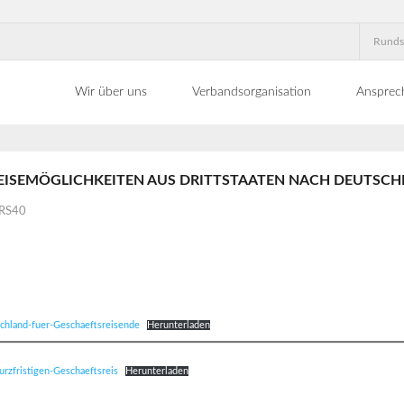
Runds
Wir über uns
Verbandsorganisation
Ansprec
EISEMÖGLICHKEITEN AUS DRITTSTAATEN NACH DEUTSCH
RS40
chland-fuer-Geschaeftsreisende
Herunterladen
urzfristigen-Geschaeftsreis
Herunterladen