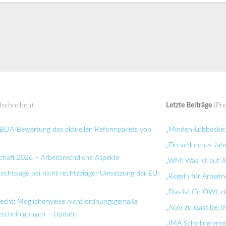
schreiben)
Letzte Beiträge
(Pre
: BDA-Bewertung des aktuellen Reformpakets von
„Minden-Lübbecke: 
„Ein verlorenes Jah
chaft 2026 – Arbeitsrechtliche Aspekte
„WM: Was ist auf Ar
Rechtslage bei nicht rechtzeitiger Umsetzung der EU-
„Regeln für Arbei
„Das ist für OWL n
recht: Möglicherweise nicht ordnungsgemäße
„AGV zu Gast bei I
bescheinigungen – Update
„IMA Schelling ermö