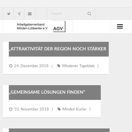
Wir über uns
„ATTRAKTIVITÄT DER REGION NOCH STÄRKER
Verbandsorganisation
NACH AUSSEN TRAGEN“
24. Dezember 2018
Mindener Tageblatt
Ansprechpartner
Gute Gründe für eine Mitgliedschaft
„GEMEINSAME LÖSUNGEN FINDEN“
10. November 2018
Minden Kurier