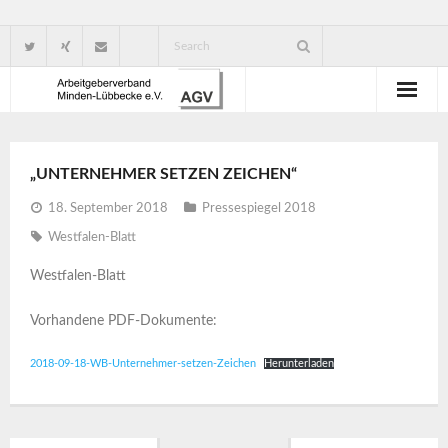
Wir über uns
„UNTERNEHMER SETZEN ZEICHEN“
Verbandsorganisation
18. September 2018
Pressespiegel 2018
Ansprechpartner
Westfalen-Blatt
Gute Gründe für eine Mitgliedschaft
Westfalen-Blatt
Vorhandene PDF-Dokumente:
2018-09-18-WB-Unternehmer-setzen-Zeichen
Herunterladen