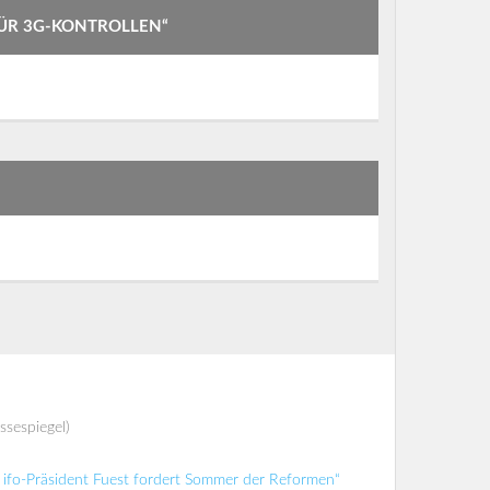
ÜR 3G-KONTROLLEN“
ssespiegel)
ifo-Präsident Fuest fordert Sommer der Reformen“