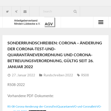
Wir über uns
SONDERRUNDSCHREIBEN: CORONA – ÄNDERUNG
Verbandsorganisation
DER CORONA-TEST-UND-
QUARANTÄNEVERORDNUNG UND CORONA-
Ansprechpartner
BETREUUNGSVERORDNUNG, GÜLTIG SEIT 26.
JANUAR 2022
Gute Gründe für eine Mitgliedschaft
27. Januar 2022
Rundschreiben 2022
RS08
RS08-2022
Vorhandene PDF-Dokumente:
RS-08-Corona-Aenderung-der-CoronaTestQuarantaeneVO-und-CoronaBetrVO-