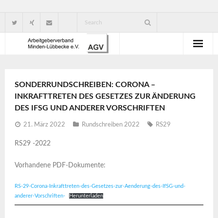
Wir über uns
SONDERRUNDSCHREIBEN: CORONA –
Verbandsorganisation
INKRAFTTRETEN DES GESETZES ZUR ÄNDERUNG
DES IFSG UND ANDERER VORSCHRIFTEN
Ansprechpartner
21. März 2022
Rundschreiben 2022
RS29
Gute Gründe für eine Mitgliedschaft
RS29 -2022
Vorhandene PDF-Dokumente:
RS-29-Corona-Inkrafttreten-des-Gesetzes-zur-Aenderung-des-IfSG-und-
anderer-Vorschriften-
Herunterladen