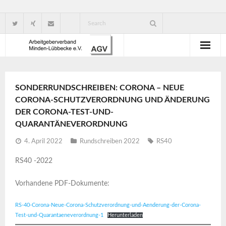
Wir über uns
SONDERRUNDSCHREIBEN: CORONA – NEUE
Verbandsorganisation
CORONA-SCHUTZVERORDNUNG UND ÄNDERUNG
DER CORONA-TEST-UND-
Ansprechpartner
QUARANTÄNEVERORDNUNG
Gute Gründe für eine Mitgliedschaft
4. April 2022
Rundschreiben 2022
RS40
RS40 -2022
Vorhandene PDF-Dokumente:
RS-40-Corona-Neue-Corona-Schutzverordnung-und-Aenderung-der-Corona-
Test-und-Quarantaeneverordnung-1
Herunterladen