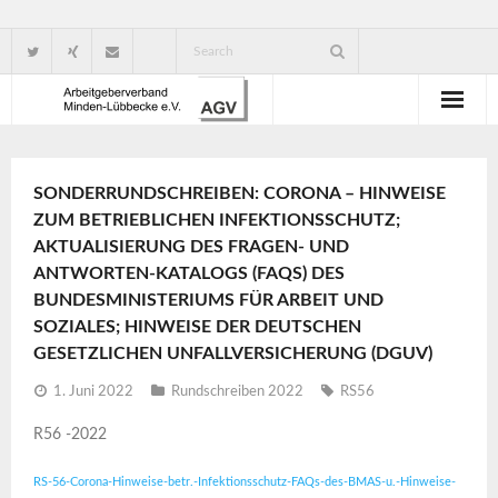
Wir über uns
SONDERRUNDSCHREIBEN: CORONA – HINWEISE
Verbandsorganisation
ZUM BETRIEBLICHEN INFEKTIONSSCHUTZ;
AKTUALISIERUNG DES FRAGEN- UND
Ansprechpartner
ANTWORTEN-KATALOGS (FAQS) DES
BUNDESMINISTERIUMS FÜR ARBEIT UND
Gute Gründe für eine Mitgliedschaft
SOZIALES; HINWEISE DER DEUTSCHEN
GESETZLICHEN UNFALLVERSICHERUNG (DGUV)
1. Juni 2022
Rundschreiben 2022
RS56
R56 -2022
RS-56-Corona-Hinweise-betr.-Infektionsschutz-FAQs-des-BMAS-u.-Hinweise-