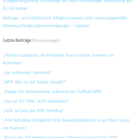
Entgelttransparenz: Rechtslage bei nicht rechtzeitiger Umsetzung der
EU-Richtlinie
Beitrags- und Melderecht: Möglicherweise nicht ordnungsgemäße
Arbeitsunfähigkeitsbescheinigungen – Update
Letzte Beiträge
(Pressespiegel)
„Minden-Lübbecke: ifo-Präsident Fuest fordert Sommer der
Reformen“
„Ein verlorenes Jahrzehnt“
„WM: Was ist auf Arbeit erlaubt?“
„Regeln für Arbeitnehmer während der Fußball-WM“
„Das ist für OWL nicht akzeptabel“
„AGV zu Gast bei IMA Schelling“
„IMA Schelling ermöglicht AGV Beiratsmitgliedern einen Blick hinter
die Kulissen“
„Beirat des Arbeitgeberverbandes Minden-Lübbecke bei IMA