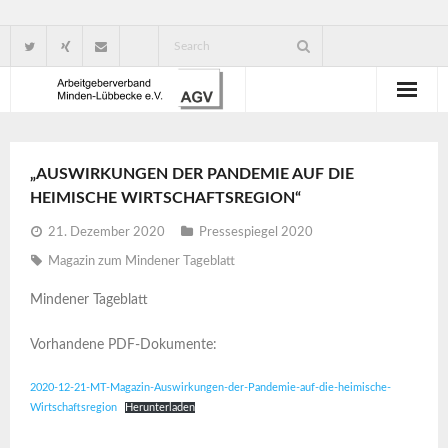
Wir über uns
„AUSWIRKUNGEN DER PANDEMIE AUF DIE
Verbandsorganisation
HEIMISCHE WIRTSCHAFTSREGION“
Ansprechpartner
21. Dezember 2020
Pressespiegel 2020
Magazin zum Mindener Tageblatt
Gute Gründe für eine Mitgliedschaft
Mindener Tageblatt
Vorhandene PDF-Dokumente:
2020-12-21-MT-Magazin-Auswirkungen-der-Pandemie-auf-die-heimische-
Wirtschaftsregion
Herunterladen