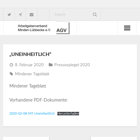
Wir über uns
„UNEINHEITLICH“
Verbandsorganisation
8. Februar 2020
Pressespiegel 2020
Ansprechpartner
Mindener Tageblatt
Gute Gründe für eine Mitgliedschaft
Mindener Tageblatt
Vorhandene PDF-Dokumente:
2020-02-08-MT-Uneinheitlich
Herunterladen