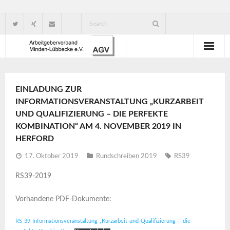
Wir über uns
EINLADUNG ZUR
Verbandsorganisation
INFORMATIONSVERANSTALTUNG „KURZARBEIT
UND QUALIFIZIERUNG – DIE PERFEKTE
Ansprechpartner
KOMBINATION“ AM 4. NOVEMBER 2019 IN
HERFORD
Gute Gründe für eine Mitgliedschaft
17. Oktober 2019
Rundschreiben 2019
RS39
RS39-2019
Vorhandene PDF-Dokumente:
RS-39-Informationsveranstaltung-„Kurzarbeit-und-Qualifizierung-–-die-