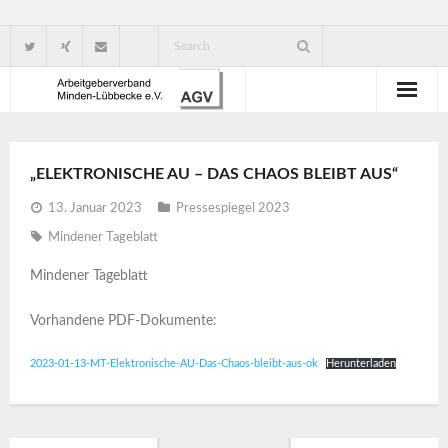
Wir über uns
„ELEKTRONISCHE AU – DAS CHAOS BLEIBT AUS“
Verbandsorganisation
13. Januar 2023
Pressespiegel 2023
Ansprechpartner
Mindener Tageblatt
Gute Gründe für eine Mitgliedschaft
Mindener Tageblatt
Vorhandene PDF-Dokumente:
2023-01-13-MT-Elektronische-AU-Das-Chaos-bleibt-aus-ok
Herunterladen