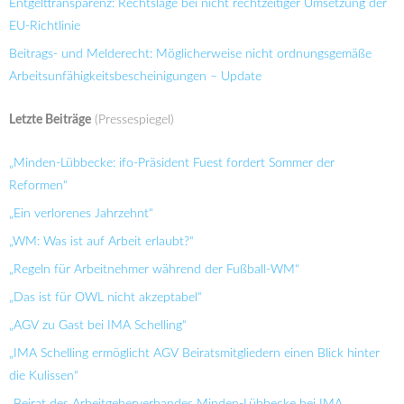
Entgelttransparenz: Rechtslage bei nicht rechtzeitiger Umsetzung der
EU-Richtlinie
Beitrags- und Melderecht: Möglicherweise nicht ordnungsgemäße
Arbeitsunfähigkeitsbescheinigungen – Update
Letzte Beiträge
(Pressespiegel)
„Minden-Lübbecke: ifo-Präsident Fuest fordert Sommer der
Reformen“
„Ein verlorenes Jahrzehnt“
„WM: Was ist auf Arbeit erlaubt?“
„Regeln für Arbeitnehmer während der Fußball-WM“
„Das ist für OWL nicht akzeptabel“
„AGV zu Gast bei IMA Schelling“
„IMA Schelling ermöglicht AGV Beiratsmitgliedern einen Blick hinter
die Kulissen“
„Beirat des Arbeitgeberverbandes Minden-Lübbecke bei IMA