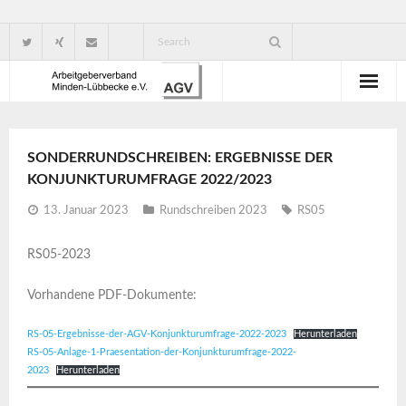
Wir über uns
SONDERRUNDSCHREIBEN: ERGEBNISSE DER
Verbandsorganisation
KONJUNKTURUMFRAGE 2022/2023
Ansprechpartner
13. Januar 2023
Rundschreiben 2023
RS05
Gute Gründe für eine Mitgliedschaft
RS05-2023
Vorhandene PDF-Dokumente:
RS-05-Ergebnisse-der-AGV-Konjunkturumfrage-2022-2023
Herunterladen
RS-05-Anlage-1-Praesentation-der-Konjunkturumfrage-2022-
2023
Herunterladen