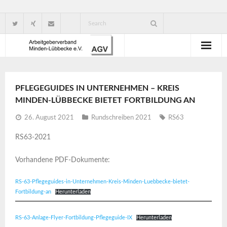
Wir über uns
PFLEGEGUIDES IN UNTERNEHMEN – KREIS
Verbandsorganisation
MINDEN-LÜBBECKE BIETET FORTBILDUNG AN
Ansprechpartner
26. August 2021
Rundschreiben 2021
RS63
RS63-2021
Gute Gründe für eine Mitgliedschaft
Vorhandene PDF-Dokumente:
RS-63-Pflegeguides-in-Unternehmen-Kreis-Minden-Luebbecke-bietet-
Fortbildung-an
Herunterladen
RS-63-Anlage-Flyer-Fortbildung-Pflegeguide-IX
Herunterladen