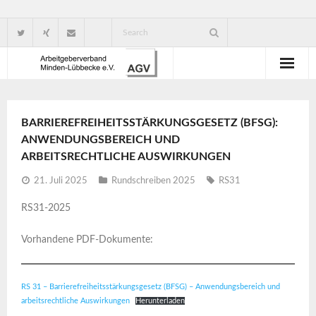
Wir über uns
BARRIEREFREIHEITSSTÄRKUNGSGESETZ (BFSG):
Verbandsorganisation
ANWENDUNGSBEREICH UND
ARBEITSRECHTLICHE AUSWIRKUNGEN
Ansprechpartner
21. Juli 2025
Rundschreiben 2025
RS31
Gute Gründe für eine Mitgliedschaft
RS31-2025
Vorhandene PDF-Dokumente:
RS 31 – Barrierefreiheitsstärkungsgesetz (BFSG) – Anwendungsbereich und
arbeitsrechtliche Auswirkungen
Herunterladen