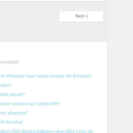
Next
ssespiegel)
ifo-Präsident Fuest fordert Sommer der Reformen“
rzehnt“
beit erlaubt?“
tnehmer während der Fußball-WM“
icht akzeptabel“
MA Schelling“
glicht AGV Beiratsmitgliedern einen Blick hinter die