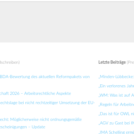
schreiben)
Letzte Beiträge
(Pre
: BDA-Bewertung des aktuellen Reformpakets von
„Minden-Lübbecke: 
„Ein verlorenes Jah
chaft 2026 – Arbeitsrechtliche Aspekte
„WM: Was ist auf Ar
Rechtslage bei nicht rechtzeitiger Umsetzung der EU-
„Regeln für Arbei
„Das ist für OWL n
recht: Möglicherweise nicht ordnungsgemäße
„AGV zu Gast bei I
bescheinigungen – Update
„IMA Schelling ermö