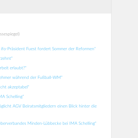
ssespiegel)
ifo-Präsident Fuest fordert Sommer der Reformen“
rzehnt“
beit erlaubt?“
tnehmer während der Fußball-WM“
icht akzeptabel“
MA Schelling“
glicht AGV Beiratsmitgliedern einen Blick hinter die
geberverbandes Minden-Lübbecke bei IMA Schelling“