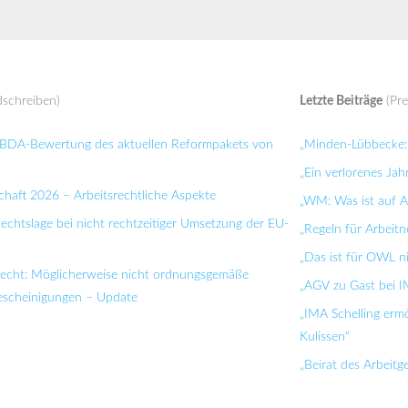
schreiben)
Letzte Beiträge
(Pre
: BDA-Bewertung des aktuellen Reformpakets von
„Minden-Lübbecke: 
„Ein verlorenes Jah
chaft 2026 – Arbeitsrechtliche Aspekte
„WM: Was ist auf Ar
Rechtslage bei nicht rechtzeitiger Umsetzung der EU-
„Regeln für Arbei
„Das ist für OWL n
recht: Möglicherweise nicht ordnungsgemäße
„AGV zu Gast bei I
bescheinigungen – Update
„IMA Schelling ermö
Kulissen“
„Beirat des Arbeit