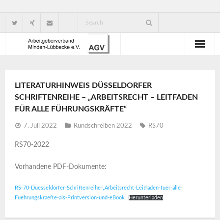
Wir über uns
LITERATURHINWEIS DÜSSELDORFER
Verbandsorganisation
SCHRIFTENREIHE – „ARBEITSRECHT – LEITFADEN
FÜR ALLE FÜHRUNGSKRÄFTE“
Ansprechpartner
7. Juli 2022
Rundschreiben 2022
RS70
Gute Gründe für eine Mitgliedschaft
RS70-2022
Vorhandene PDF-Dokumente:
RS-70-Duesseldorfer-Schriftenreihe-„Arbeitsrecht-Leitfaden-fuer-alle-
Fuehrungskraefte-als-Printversion-und-eBook
Herunterladen