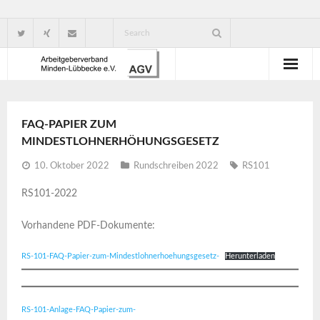
Wir über uns
FAQ-PAPIER ZUM
Verbandsorganisation
MINDESTLOHNERHÖHUNGSGESETZ
Ansprechpartner
10. Oktober 2022
Rundschreiben 2022
RS101
RS101-2022
Gute Gründe für eine Mitgliedschaft
Vorhandene PDF-Dokumente:
RS-101-FAQ-Papier-zum-Mindestlohnerhoehungsgesetz-
Herunterladen
RS-101-Anlage-FAQ-Papier-zum-